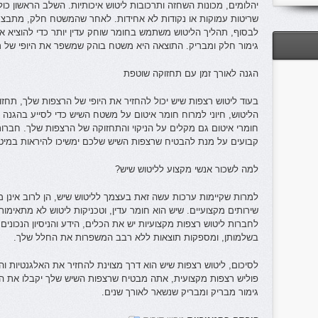
יהלומים, מכונות השחזה ותרכובות ליטוש איכותיות. השלב הראשון כ
שריטות עמוקות או נקודות לא אחידות. לאחר שהמשטח חלק, מתבצע
לבסוף, תהליך הליטוש משתמש בחומר שוחק עדין יותר כדי להוציא א
גימור חלק ומבריק. התוצאה היא משטח בוהק שמשפר את היופי של ר
הגנה לאורך זמן עם תחזוקה שוטפת
בעוד ליטוש רצפות שיש יכול להחזיר את היופי של הרצפות שלך, תחזו
הליטוש, חיוני למרוח חומר איטום על משטח השיש כדי לסייע בהגנה ע
חומרי איטום גם מקלים על הניקוי והתחזוקה של הרצפות שלך. חברות 
קבועים על מנת להבטיח שרצפות השיש שלכם ימשיכו להיראות במיטב
למה לשכור אנשי מקצוע לליטוש שיש?
למרות שקיימות ערכות עשה זאת בעצמך לליטוש שיש, הן לרוב אינן מ
שירותים מקצועיים. שיש הוא חומר עדין, וטכניקות ליטוש לא מתאימות 
לחברות ליטוש רצפות מקצועיות יש את הכלים, הידע והניסיון הנכוני
בשלמותן, ומספקות תוצאות ללא רבב המשפרות את החלל שלך.
לסיכום, ליטוש רצפות שיש הוא דרך מצוינת להחזיר את האלגנטיות 
פוליש רצפות מקצועית, אתה מבטיח שרצפות השיש שלך יקבלו את הטי
גימור מבריק ומבריק שנשאר לאורך שנים.