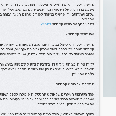
פוליש קריסטל הוא מוצר איכותי המספק רצפות ברק נוצץ תוך שהוא מצ
משמש בדרך כלל על משטחי רצפה קשים שונים כמו שיש, ויניל, אריח
שלהם ועמידותם. זה אידיאלי במיוחד לאזורים שחווים תנועה גבוהה ב
מסחריים.
למידע נוסף על פוליש קריסטל
לחץ כאן
.
מהו פוליש קריסטל ?
פוליש קריסטל הוא טיפול בגימור היוצר שכבה שקופה ומבריקה על פני
קריסטל מנוסח כדי לספק גימור מבריק גבוה המשקף אור, וגורם לרווח
מעוצב במיוחד כדי להגן על רצפות מפני שריטות, שטות, כתמים ולחו
לק זה זמין הן בצורות נוזליות והן בהדבקות וניתן ליישם אותו באמצעות
הרצפה. פוליש קריסטל יעיל גם בקומות מגורים ומסחר, ומציע דרך 
עליהם מפני נזק.
היתרונות של פוליש קריסטל
אחד היתרונות העיקריים של פוליש קריסטל הוא יכולתו לספק רצפות 
משפר את המראה הכללי של כל חדר ומקל על הניקוי בקומות. המשט
מה שהופך את הניקוי הרגיל ליעיל בהרבה.
בנוסף לערעורו האסתטי, פולני רצפת קריסטל מציע הגנה מפני שריטו