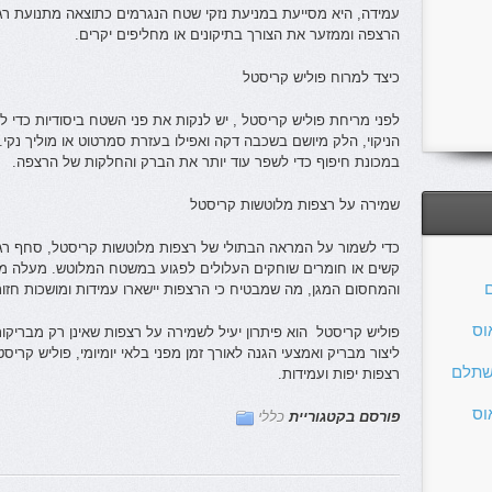
עמידה, היא מסייעת במניעת נזקי שטח הנגרמים כתוצאה מתנועת רגלי
הרצפה וממזער את הצורך בתיקונים או מחליפים יקרים.
כיצד למרוח פוליש קריסטל
לפני מריחת פוליש קריסטל , יש לנקות את פני השטח ביסודיות כדי 
הניקוי, הלק מיושם בשכבה דקה ואפילו בעזרת סמרטוט או מוליך נק
במכונת חיפוף כדי לשפר עוד יותר את הברק והחלקות של הרצפה.
שמירה על רצפות מלוטשות קריסטל
כדי לשמור על המראה הבתולי של רצפות מלוטשות קריסטל, סחף רגיל 
קשים או חומרים שוחקים העלולים לפגוע במשטח המלוטש. מעלה מ
ם
והמחסום המגן, מה שמבטיח כי הרצפות יישארו עמידות ומושכות חזו
וס
פוליש קריסטל הוא פיתרון יעיל לשמירה על רצפות שאינן רק מבריקות
ליצור מבריק ואמצעי הגנה לאורך זמן מפני בלאי יומיומי, פוליש ק
שתלם
רצפות יפות ועמידות.
וס
פורסם בקטגוריית
כללי