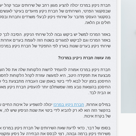
חברת ניקיון במרכז יכולה להציע מגוון רחב של שירותים עבור קהל י
שבסקטור הפרטי, השירותים של חברת ניקיון מיועדים בעיקר לאנשים פ
בסקטור העסקי מדובר על שירותי ניקיון לבעלי משרדים וחברות ובסק
חולים וכן הלאה.
באזור המרכז למשל יש ביקוש גבוה לכל שירותי הניקיון. הסיבה לכך
באזור המרכז וגם לביקוש למגורים בשטח הזה לעומת בערים אחרות 
שירותי ניקיון בערים שונות בארץ לפי התפקיד של חברת ניקיון במרכז.
מה עושה חברת ניקיון במרכז?
חברת ניקיון במרכז אמורה להעמיד לרשות הלקוחות שלה את סל השיר
מבצעת את תפקידה היטב, היא למעשה עוזרת לקהל הלקוחות לחסוך ז
החיסכון בזמן יכול לבוא לידי ביטוי באופן שבו העבודה מתבצעת בל
החיסכון בהוצאות נובע מזה שמשתלם יותר להעסיק חברת ניקיון מא
או הבית לבד.
במילים אחרות,
חברת ניקיון במרכז
יכולה להשפיע על איכות החיים 
בהקשר הזה הוא לא רק להביא לידי ביטוי את שנות הניסיון שיש לה,
של בקרת איכות.
בסופו של דבר, כדאי לדעת שאת השירותים של חברת ניקיון במרכז אפ
משירותי ניקיון ברמה גבוהה, רצוי לבסס את הבחירה על ניסיון ומקצוע