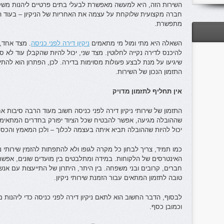
השירות הזה, היא למעשה מאפשרת לבעלי בתים פרטיים ליהנות משק
חברה מקצועית שלוקחת על עצמה את האחריות של הניקיון – בעוד הב
מתפשרת.
השאלה היא מתי ומול מי מתאמים
ניקיון דירה לפני כניסה
. מצד אחד, 
להיכנס לדירה נקייה לחלוטין. מצד שני, יכול להיות שהקבלן עוד לא ס
שיגיעו על מנת לבצע פעולות מסוימות בדירה. לכן, הפתרון הוא להתיי
התזמון הנכון של השירות.
אין תחליף לתזמון מדויק
התזמון של שירותי ניקיון דירה לפני כניסה חשוב מעוד הרבה סיבות א
שההובלה מגיעה, אפשר להבטיח שכל הציוד יפורק בחדרים המתאימים
יכול להיות שההובלה תביא איתה בעצמה לכלוך – ולכן המאמץ והכספים
כמו תמיד, צריך לבחון כל מקרה לגופו ולא להתפתות להזמין שירותי 
האינטרסים של הלקוחות. במידה ומתלבטים בין מועדים שונים, אפשר 
חברים, קרובים ובני משפחה. בין היתר, היתרון של התייעצות עם אנ
טובה לתזמון המתאים עבור הזמנת שירותי ניקיון.
לבסוף, הדבר החשוב הוא לתאם ניקיון דירה לפני כניסה כדי ליהנות 
וכמובן כסף.